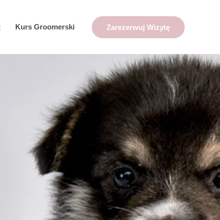
t
Kurs Groomerski
Zarezerwuj Wizytę