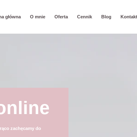
na główna
O mnie
Oferta
Cennik
Blog
Kontak
online
orąco zachęcamy do