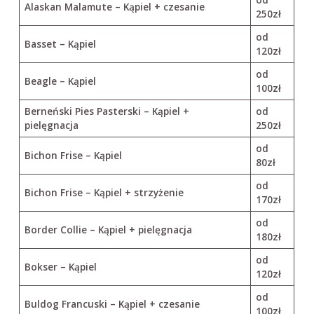
Alaskan Malamute – Kąpiel + czesanie
250zł
od
Basset – Kąpiel
120zł
od
Beagle – Kąpiel
100zł
Berneński Pies Pasterski – Kąpiel +
od
pielęgnacja
250zł
od
Bichon Frise – Kąpiel
80zł
od
Bichon Frise – Kąpiel + strzyżenie
170zł
od
Border Collie – Kąpiel + pielęgnacja
180zł
od
Bokser – Kąpiel
120zł
od
Buldog Francuski – Kąpiel + czesanie
100zł